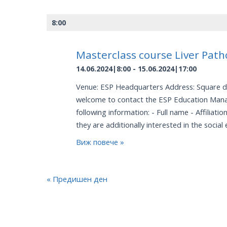
Views
Navigation
8:00
Masterclass course Liver Path
14.06.2024|8:00
-
15.06.2024|17:00
Venue: ESP Headquarters Address: Square de M
welcome to contact the ESP Education Manag
following information: - Full name - Affiliati
they are additionally interested in the social
Виж повече »
«
Предишен ден