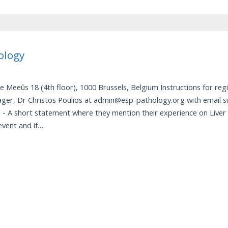
ology
eeûs 18 (4th floor), 1000 Brussels, Belgium Instructions for regis
er, Dr Christos Poulios at admin@esp-pathology.org with email sub
on - A short statement where they mention their experience on Liver P
 event and if…