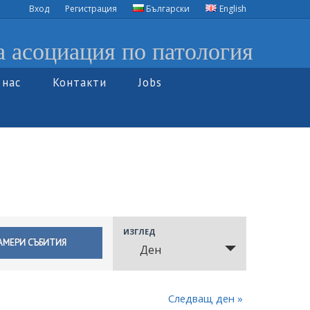
Вход
Регистрация
Български
English
а асоциация по патология
 нас
Контакти
Jobs
ИЗГЛЕД
Събитие
Ден
Views
Navigation
Следващ ден
»