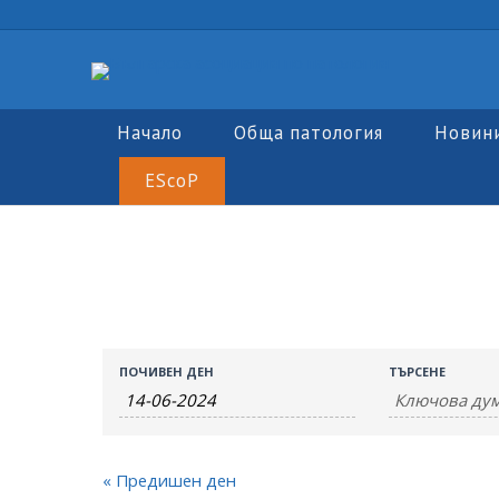
Начало
Обща патология
Новин
EScoP
Събития
Събития
ПОЧИВЕН ДЕН
ТЪРСЕНЕ
Търсене
Search
and
«
Предишен ден