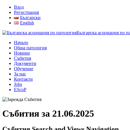
Вход
Регистрация
Български
English
Българска асоциация по п
Начало
Обща патология
Новини
Събития
Документи
Обучение
За нас
Контакти
Jobs
EScoP
Събития за 21.06.2025
Събития Search and Views Navigation