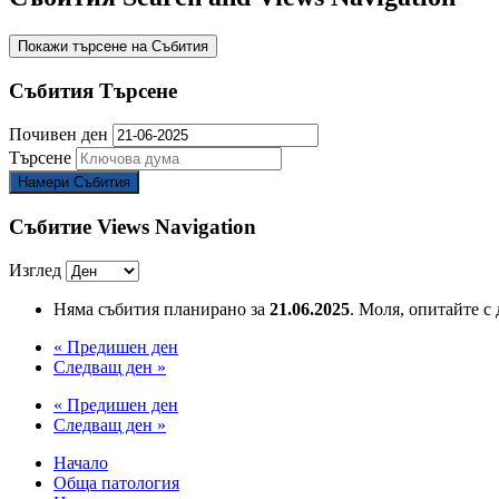
Покажи търсене на Събития
Събития Търсене
Почивен ден
Търсене
Събитие Views Navigation
Изглед
Няма събития планирано за
21.06.2025
. Моля, опитайте с 
«
Предишен ден
Следващ ден
»
«
Предишен ден
Следващ ден
»
Начало
Обща патология