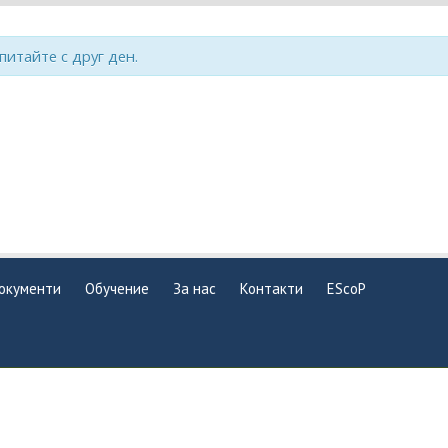
опитайте с друг ден.
окументи
Обучение
За нас
Контакти
EScoP