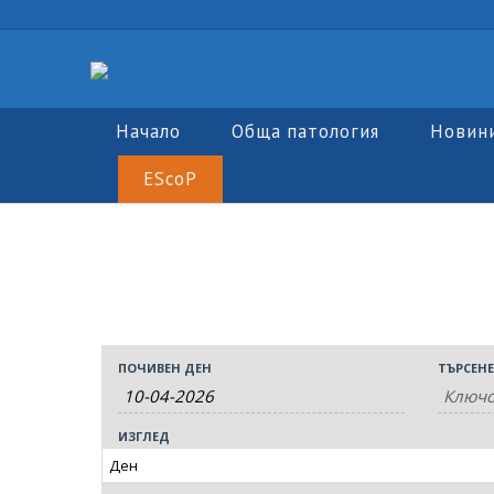
Начало
Обща патология
Новин
EScoP
Събития
Събития
ПОЧИВЕН ДЕН
ТЪРСЕНЕ
Събитие
Търсене
Search
Views
ИЗГЛЕД
and
Navigation