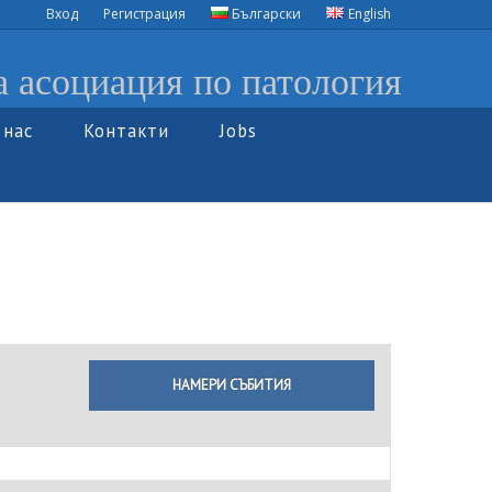
Вход
Регистрация
Български
English
а асоциация по патология
 нас
Контакти
Jobs