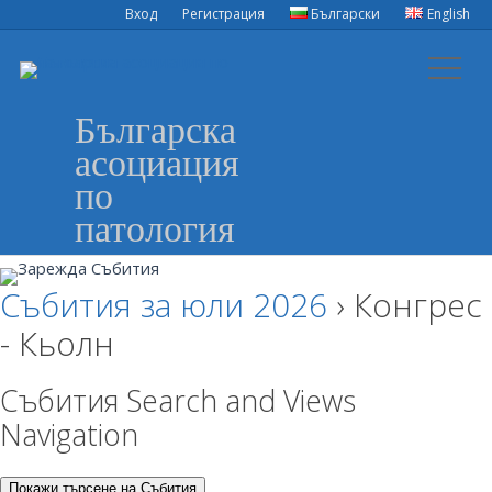
Вход
Регистрация
Български
English
Българска
асоциация
по
патология
Събития за юли 2026
› Конгрес
- Кьолн
Събития Search and Views
Navigation
Покажи търсене на Събития