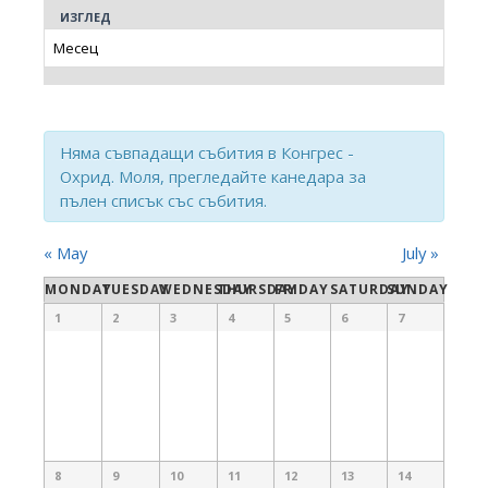
and
Navigation
ИЗГЛЕД
Views
Navigation
Няма съвпадащи събития в Конгрес -
Охрид. Моля, прегледайте канедара за
пълен списък със събития.
«
May
July
»
Календар
MONDAY
TUESDAY
WEDNESDAY
THURSDAY
FRIDAY
SATURDAY
SUNDAY
на
Календар
1
2
3
4
5
6
7
на
Събития
Събития
8
9
10
11
12
13
14