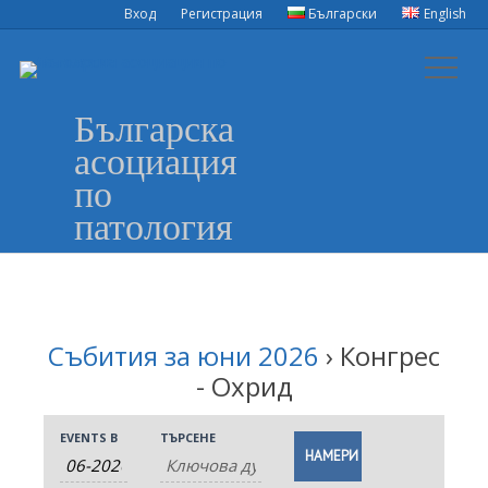
Вход
Регистрация
Български
English
Българска
асоциация
по
патология
Събития за юни 2026
› Конгрес
- Охрид
Събития
Събития
Събитие
EVENTS В
ТЪРСЕНЕ
Търсене
Search
Views