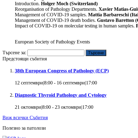
Introduction.
Holger Moch (Switzerland)
Reorganisation of Pathology Departments.
Xavier Matias-Gui
Management of COVID-19 samples.
Mattia Barbareschi (Ita
Management of COVID-19 death bodies.
Gustavo Baretton 
Impact of COVID-19 on molecular testing in human samples.
European Society of Pathology Events
Търсене за:
Предстоящи събития
38th European Congress of Pathology (ECP)
12 септември|8:00
-
16 септември|17:00
Diagnostic Thyroid Pathology and Cytology
21 октомври|8:00
-
23 октомври|17:00
Виж всички Събития
Полезно за патолози