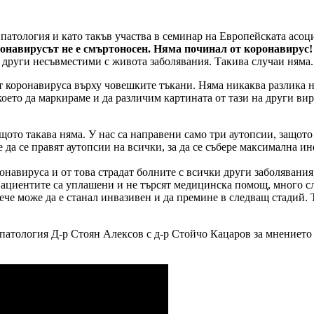
 патология и като такъв участва в семинар на Европейската асоц
онавирусът не е смъртоносен. Няма починал от коронавирус
а други несъвместими с живота заболявания. Такива случаи няма.
коронавируса върху човешките тъкани. Няма никаква разлика на
оето да маркираме и да различим картината от тази на други ви
ото такава няма. У нас са направени само три аутопсии, защото 
 да се правят аутопсии на всички, за да се събере максимална и
онавируса и от това страдат болните с всички други заболявания
ациентите са уплашени и не търсят медицинска помощ, много слу
 вече може да е станал инвазивен и да премине в следващ стадий.
 патология Д-р Стоян Алексов с д-р Стойчо Кацаров за мнението