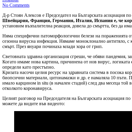
No Comments
Д-р Стоян Алексов е Председател на Българската асоциация по
Швейцария, Франция, Германия, Италия, Испания е, че кор
установим възпалителна реакция, довела до смъртта, без да им
Няма специфични патоморфологични белези на пораженията от 
сезонна вирусна инфекция. Нямаме моноклонално антитяло, с к
смърт. През януари починаха млади хора от грип.
Световната здравна организация сгреши, че обяви пандемия, защ
Когато имаме нова картина, причинена от нов вирус, логиката е
определи като престъпно.
Кризата насочи целия ресурс на здравната система в посока кор
биопсични материали, цитонамазки и др. е намаляла 10 пъти. П
имало карцином in situ (в начален стадий) след два месеца той
отколкото коронавируса.
Целият разговор на Председателя на Българската асоциация по
можете да видите във видеото: