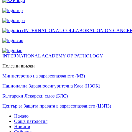
INTERNATIONAL COLLABORATION ON CANCER
INTERNATIONAL ACADEMY OF PATHOLOGY
Полезни връзки
Министерство на здравеопазването (МЗ)
Национална Здравноосигурителна Каса (НЗОК)
Български Лекарски съюз (БЛС)
Център за Защита правата в здравеопазването (ЦЗПЗ)
Начало
Обща патология
Новини
Събития