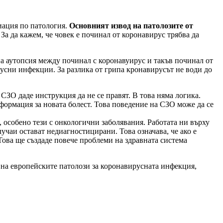
иация по патология.
Основният извод на патолозите от
!
За да кажем, че човек е починал от коронавирус трябва да
 аутопсия между починал с коронавуирус и такъв починал от
русни инфекции. За разлика от грипа кронавирусът не води до
СЗО даде инструкция да не се правят. В това няма логика.
нформация за новата болест. Това поведение на СЗО може да се
, особено тези с онкологични заболявания. Работата ни върху
чаи остават недиагностицирани. Това означава, че ако е
 Това ще създаде повече проблеми на здравната система
 на европейските патолози за коронавирусната инфекция,