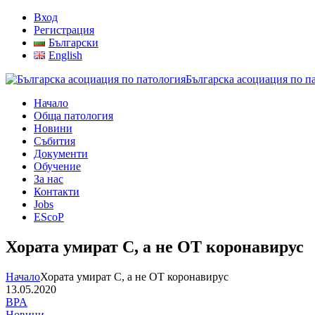
Вход
Регистрация
Български
English
Българска асоциация по п
Начало
Обща патология
Новини
Събития
Документи
Обучение
За нас
Контакти
Jobs
EScoP
Хората умират С, а не ОТ коронавирус
Начало
Хората умират С, а не ОТ коронавирус
13.05.2020
BPA
Новини