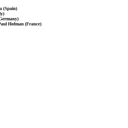
u (Spain)
ly)
(Germany)
Paul Hofman (France)