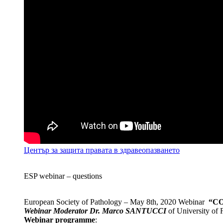
Център за защита правата в здравеопазването
ESP webinar – questions
European Society of Pathology – May 8th, 2020 Webinar
“CO
Webinar Moderator Dr. Marco SANTUCCI
of University of 
Webinar programme
: