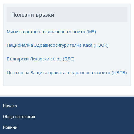
Полезни връзки
Министерство на здравеопазването (МЗ)
Национална Здравноосигурителна Каса (НЗОК)
Български Лекарски съюз (БЛС)
Център за Защита правата в здравеопазването (ЦЗПЗ)
Начало
Обща патология
Новини