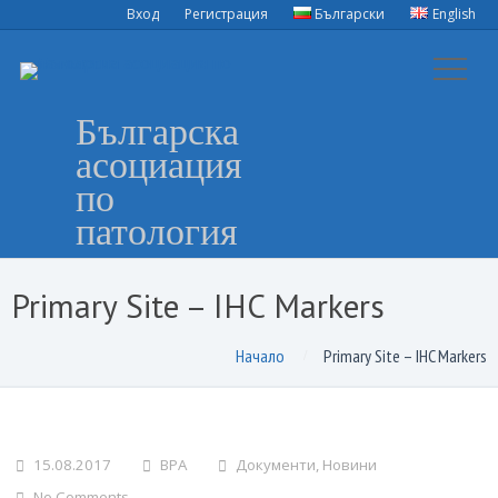
Вход
Регистрация
Български
English
Българска
асоциация
по
патология
Primary Site – IHC Markers
Начало
Primary Site – IHC Markers
15.08.2017
BPA
Документи
,
Новини
No Comments